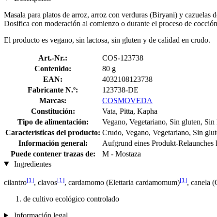
Masala para platos de arroz, arroz con verduras (Biryani) y cazuelas de
Dosifica con moderación al comienzo o durante el proceso de cocción 
El producto es vegano, sin lactosa, sin gluten y de calidad en crudo.
Art.-Nr.:
COS-123738
Contenido:
80 g
EAN:
4032108123738
Fabricante N.º:
123738-DE
Marcas:
COSMOVEDA
Constitución:
Vata, Pitta, Kapha
Tipo de alimentación:
Vegano, Vegetariano, Sin gluten, Sin 
Características del producto:
Crudo, Vegano, Vegetariano, Sin glut
Información general:
Aufgrund eines Produkt-Relaunches ka
Puede contener trazas de:
M - Mostaza
Ingredientes
[1]
[1]
[1]
cilantro
, clavos
, cardamomo (Elettaria cardamomum)
, canela
de cultivo ecológico controlado
Información legal