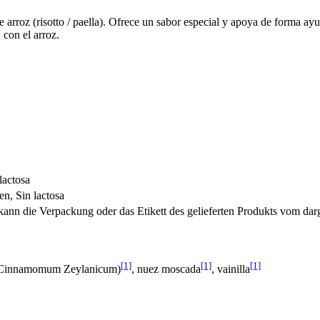
 arroz (risotto / paella). Ofrece un sabor especial y apoya de forma ayu
con el arroz.
lactosa
en, Sin lactosa
nn die Verpackung oder das Etikett des gelieferten Produkts vom darg
[1]
[1]
[1]
 (Cinnamomum Zeylanicum)
, nuez moscada
, vainilla