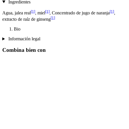
Ingredientes
[1]
[1]
[1]
Agua, jalea real
, miel
, Concentrado de jugo de naranja
,
[1]
extracto de raíz de ginseng
Bio
Información legal
Combina bien con