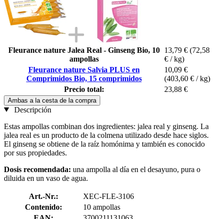
Fleurance nature Jalea Real - Ginseng Bio, 10
13,79 €
(72,58
ampollas
€ / kg)
Fleurance nature Salvia PLUS en
10,09 €
Comprimidos Bio, 15 comprimidos
(403,60 € / kg)
Precio total:
23,88 €
Ambas a la cesta de la compra
Descripción
Estas ampollas combinan dos ingredientes: jalea real y ginseng. La
jalea real es un producto de la colmena utilizado desde hace siglos.
El ginseng se obtiene de la raíz homónima y también es conocido
por sus propiedades.
Dosis recomendada:
una ampolla al día en el desayuno, pura o
diluida en un vaso de agua.
Art.-Nr.:
XEC-FLE-3106
Contenido:
10 ampollas
EAN:
3700211131063