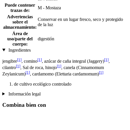
Puede contener
M - Mostaza
trazas de:
Advertencias
Conservar en un lugar fresco, seco y protegido
sobre el
de la luz
almacenamiento:
Área de
uso/parte del
digestión
cuerpo:
Ingredientes
[1]
[1]
[1]
jengibre
, comino
, azúcar de caña integral (Jaggery)
,
[1]
[1]
cilantro
, Sal de roca, hinojo
, canela (Cinnamomum
[1]
[1]
Zeylanicum)
, cardamomo (Elettaria cardamomum)
de cultivo ecológico controlado
Información legal
Combina bien con