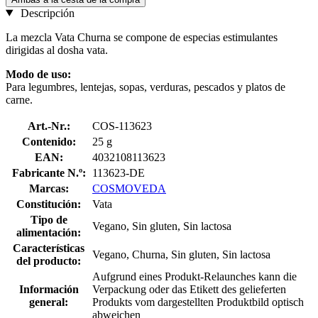
Descripción
La mezcla Vata Churna se compone de especias estimulantes
dirigidas al dosha vata.
Modo de uso:
Para legumbres, lentejas, sopas, verduras, pescados y platos de
carne.
Art.-Nr.:
COS-113623
Contenido:
25 g
EAN:
4032108113623
Fabricante N.º:
113623-DE
Marcas:
COSMOVEDA
Constitución:
Vata
Tipo de
Vegano, Sin gluten, Sin lactosa
alimentación:
Características
Vegano, Churna, Sin gluten, Sin lactosa
del producto:
Aufgrund eines Produkt-Relaunches kann die
Información
Verpackung oder das Etikett des gelieferten
general:
Produkts vom dargestellten Produktbild optisch
abweichen