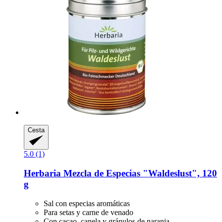
Cesta
5.0 (1)
Herbaria
Mezcla de Especias "Waldeslust", 120
g
Sal con especias aromáticas
Para setas y carne de venado
Con cacao, canela y gránulos de naranja