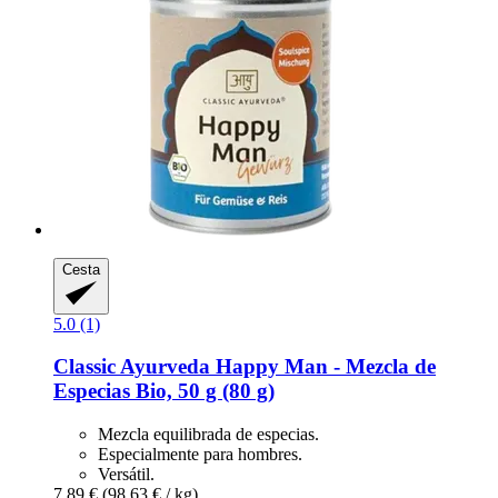
Cesta
5.0 (1)
Classic Ayurveda
Happy Man -​ Mezcla de
Especias Bio, 50 g (80 g)
Mezcla equilibrada de especias.
Especialmente para hombres.
Versátil.
7,89 €
(98,63 € / kg)