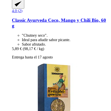
4.0 (2)
Classic Ayurveda
Coco, Mango y Chili Bio, 60
g
"Chutney seco".
Ideal para añadir sabor picante.
Sabor afrutado.
5,89 €
(98,17 € / kg)
Entrega hasta el 17 agosto