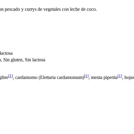
n pescado y currys de vegetales con leche de coco.
lactosa
, Sin gluten, Sin lactosa
[1]
[1]
[1]
gibre
, cardamomo (Elettaria cardamomum)
, menta piperita
, hoja