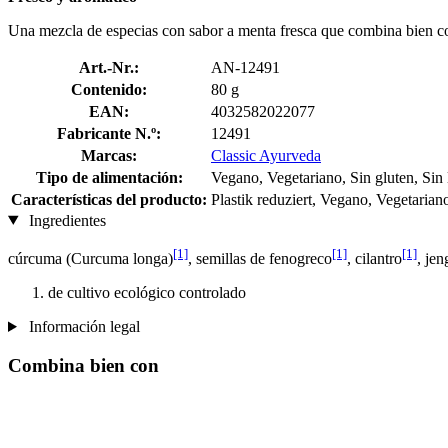
Una mezcla de especias con sabor a menta fresca que combina bien co
Art.-Nr.:
AN-12491
Contenido:
80 g
EAN:
4032582022077
Fabricante N.º:
12491
Marcas:
Classic Ayurveda
Tipo de alimentación:
Vegano, Vegetariano, Sin gluten, Sin 
Características del producto:
Plastik reduziert, Vegano, Vegetariano
Ingredientes
[1]
[1]
[1]
cúrcuma (Curcuma longa)
, semillas de fenogreco
, cilantro
, jen
de cultivo ecológico controlado
Información legal
Combina bien con