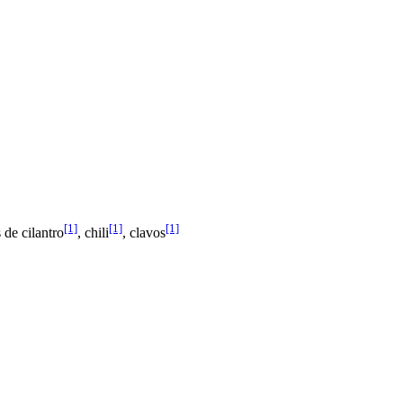
[1]
[1]
[1]
s de cilantro
, chili
, clavos