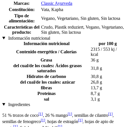
Marcas:
Classic Ayurveda
Constitución:
Vata, Kapha
Tipo de
Vegano, Vegetariano, Sin gluten, Sin lactosa
alimentación:
Características del
Crudo, Plastik reduziert, Vegano, Vegetariano,
producto:
Sin gluten, Sin lactosa
Información nutricional
Información nutricional
por 100 g
2315 / 553 kj /
Contenido energético / Calorías
kcal
Grasa
36 g
del cual/de los cuales: Ácidos grasos
31,8 g
saturados
Hidratos de carbono
30,8 g
del cual/de los cuales: azúcar
26,8 g
fibras
13,7 g
Proteínas
8,7 g
sal
3,1 g
Ingredientes
[1]
[1]
[1]
51 % trozos de coco
, 26 % mango
, semillas de cilantro
,
[1]
[1]
semillas de fenogreco
, hojas de estragón
, hojas de apio de
[1]
[1]