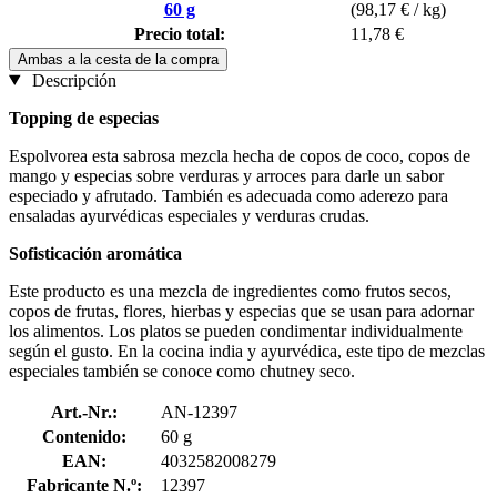
60 g
(98,17 € / kg)
Precio total:
11,78 €
Ambas a la cesta de la compra
Descripción
Topping de especias
Espolvorea esta sabrosa mezcla hecha de copos de coco, copos de
mango y especias sobre verduras y arroces para darle un sabor
especiado y afrutado. También es adecuada como aderezo para
ensaladas ayurvédicas especiales y verduras crudas.
Sofisticación aromática
Este producto es una mezcla de ingredientes como frutos secos,
copos de frutas, flores, hierbas y especias que se usan para adornar
los alimentos. Los platos se pueden condimentar individualmente
según el gusto. En la cocina india y ayurvédica, este tipo de mezclas
especiales también se conoce como chutney seco.
Art.-Nr.:
AN-12397
Contenido:
60 g
EAN:
4032582008279
Fabricante N.º:
12397