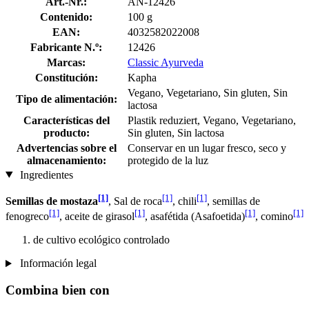
Art.-Nr.:
AN-12426
Contenido:
100 g
EAN:
4032582022008
Fabricante N.º:
12426
Marcas:
Classic Ayurveda
Constitución:
Kapha
Vegano, Vegetariano, Sin gluten, Sin
Tipo de alimentación:
lactosa
Características del
Plastik reduziert, Vegano, Vegetariano,
producto:
Sin gluten, Sin lactosa
Advertencias sobre el
Conservar en un lugar fresco, seco y
almacenamiento:
protegido de la luz
Ingredientes
[1]
[1]
[1]
Semillas de mostaza
, Sal de roca
, chili
, semillas de
[1]
[1]
[1]
[1]
fenogreco
, aceite de girasol
, asafétida (Asafoetida)
, comino
de cultivo ecológico controlado
Información legal
Combina bien con