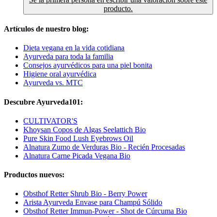
producto.
Artículos de nuestro blog:
Dieta vegana en la vida cotidiana
Ayurveda para toda la familia
Consejos ayurvédicos para una piel bonita
Higiene oral ayurvédica
Ayurveda vs. MTC
Descubre Ayurveda101:
CULTIVATOR'S
Khoysan Copos de Algas Seelattich Bio
Pure Skin Food Lush Eyebrows Oil
Alnatura Zumo de Verduras Bio - Recién Procesadas
Alnatura Carne Picada Vegana Bio
Productos nuevos:
Obsthof Retter Shrub Bio - Berry Power
Arista Ayurveda Envase para Champú Sólido
Obsthof Retter Immun-Power - Shot de Cúrcuma Bio