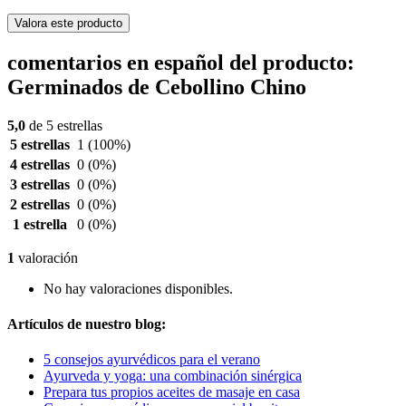
Valora este producto
comentarios en español del producto:
Germinados de Cebollino Chino
5,0
de 5 estrellas
5 estrellas
1
(100%)
4 estrellas
0
(0%)
3 estrellas
0
(0%)
2 estrellas
0
(0%)
1 estrella
0
(0%)
1
valoración
No hay valoraciones disponibles.
Artículos de nuestro blog:
5 consejos ayurvédicos para el verano
Ayurveda y yoga: una combinación sinérgica
Prepara tus propios aceites de masaje en casa