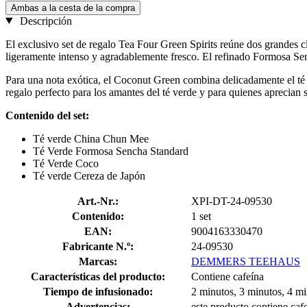
Ambas a la cesta de la compra
Descripción
El exclusivo set de regalo Tea Four Green Spirits reúne dos grandes 
ligeramente intenso y agradablemente fresco. El refinado Formosa Sen
Para una nota exótica, el Coconut Green combina delicadamente el té 
regalo perfecto para los amantes del té verde y para quienes aprecian 
Contenido del set:
Té verde China Chun Mee
Té Verde Formosa Sencha Standard
Té Verde Coco
Té verde Cereza de Japón
Art.-Nr.:
XPI-DT-24-09530
Contenido:
1 set
EAN:
9004163330470
Fabricante N.º:
24-09530
Marcas:
DEMMERS TEEHAUS
Características del producto:
Contiene cafeína
Tiempo de infusionado:
2 minutos, 3 minutos, 4 m
Advertencias:
este producto contiene caf