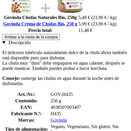
Govinda Chufas Naturales Bio, 250g
5,49 €
(21,96 € / kg)
Govinda Crema de Chufas Bio, 250 g
5,99 €
(23,96 € / kg)
Precio total:
11,48 €
Ambas a la cesta de la compra
Descripción
El delicioso tubérculo naturalmente dulce de la chufa ahora también
está disponible puro para disfrutar.
La chufa muy "dura" debe empaparse en agua caliente, después se
puede masticar. También puedes probar a hacer horchata.
Consejo:
sumerge las chufas en agua durante la noche antes de
disfrutarlas.
Art.-Nr.:
GOV-H435
Contenido:
250 g
EAN:
4038507003497
Fabricante N.º:
H435
Marcas:
Govinda
Vegano, Vegetariano, Sin gluten, Sin
Tipo de alimentación: