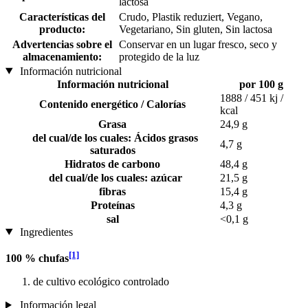
lactosa
Características del
Crudo, Plastik reduziert, Vegano,
producto:
Vegetariano, Sin gluten, Sin lactosa
Advertencias sobre el
Conservar en un lugar fresco, seco y
almacenamiento:
protegido de la luz
Información nutricional
Información nutricional
por 100 g
1888 / 451 kj /
Contenido energético / Calorías
kcal
Grasa
24,9 g
del cual/de los cuales: Ácidos grasos
4,7 g
saturados
Hidratos de carbono
48,4 g
del cual/de los cuales: azúcar
21,5 g
fibras
15,4 g
Proteínas
4,3 g
sal
<0,1 g
Ingredientes
[1]
100 % chufas
de cultivo ecológico controlado
Información legal