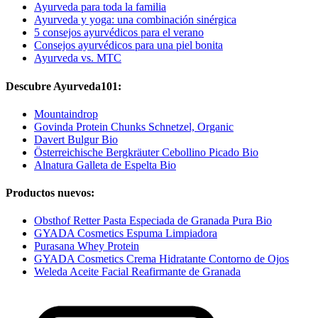
Ayurveda para toda la familia
Ayurveda y yoga: una combinación sinérgica
5 consejos ayurvédicos para el verano
Consejos ayurvédicos para una piel bonita
Ayurveda vs. MTC
Descubre Ayurveda101:
Mountaindrop
Govinda Protein Chunks Schnetzel, Organic
Davert Bulgur Bio
Österreichische Bergkräuter Cebollino Picado Bio
Alnatura Galleta de Espelta Bio
Productos nuevos:
Obsthof Retter Pasta Especiada de Granada Pura Bio
GYADA Cosmetics Espuma Limpiadora
Purasana Whey Protein
GYADA Cosmetics Crema Hidratante Contorno de Ojos
Weleda Aceite Facial Reafirmante de Granada