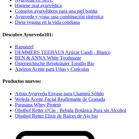
Higiene oral ayurvédica
Consejos ayurvédicos para una piel bonita
Ayurveda y yoga: una combinación sinérgica
Dieta vegana en la vida cotidiana
Descubre Ayurveda101:
Rapunzel
DEMMERS TEEHAUS Azúcar Candi - Blanco
BEN & ANNA White Toothpaste
Österreichische Bergkräuter Tomillo Bio
Apeiron Aceite para Uñas y Cutículas
Productos nuevos:
Arista Ayurveda Envase para Champú Sólido
Weleda Aceite Facial Reafirmante de Granada
Purasana Whey Protein
Obsthof Retter o'Cin - Bebida Botánica Pura sin Alcohol
Obsthof Retter Elixir de Raíces de Ajo bio