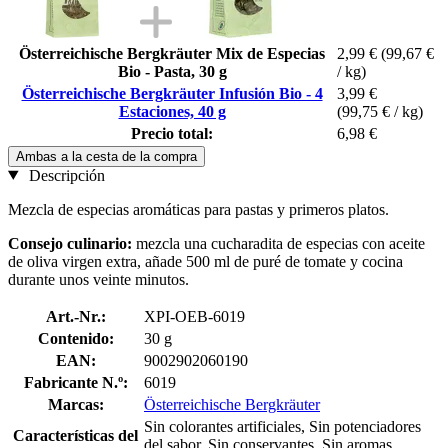
Österreichische Bergkräuter Mix de Especias
2,99 €
(99,67 €
Bio - Pasta, 30 g
/ kg)
Österreichische Bergkräuter Infusión Bio - 4
3,99 €
Estaciones, 40 g
(99,75 € / kg)
Precio total:
6,98 €
Ambas a la cesta de la compra
Descripción
Mezcla de especias aromáticas para pastas y primeros platos.
Consejo culinario:
mezcla una cucharadita de especias con aceite
de oliva virgen extra, añade 500 ml de puré de tomate y cocina
durante unos veinte minutos.
Art.-Nr.:
XPI-OEB-6019
Contenido:
30 g
EAN:
9002902060190
Fabricante N.º:
6019
Marcas:
Österreichische Bergkräuter
Sin colorantes artificiales, Sin potenciadores
Características del
del sabor, Sin conservantes, Sin aromas