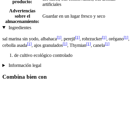
producto:
artificiales
Advertencias
sobre el
Guardar en un lugar fresco y seco
almacenamiento:
Ingredientes
[1]
[1]
[1]
[1]
sal marina sin yodo, albahaca
, perejil
, rohrzucker
, orégano
,
[1]
[1]
[1]
[1]
cebolla asada
, ajos granulados
, Thymian
, canela
de cultivo ecológico controlado
Información legal
Combina bien con