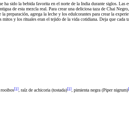
que ha sido la bebida favorita en el norte de la India durante siglos. La
tigua de esta mezcla real. Para crear una deliciosa taza de Chai Negro, 
a preparación, agrega la leche y los edulcorantes para crear la experie
mitos y los rituales eran el tejido de la vida cotidiana. Deja que cada 
[1]
[1]
, rooibos
, raíz de achicoria (tostada)
, pimienta negra (Piper nigrum)