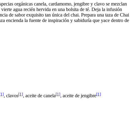
s especias orgánicas canela, cardamomo, jengibre y clavo se mezclan
vierte agua recién hervida en una bolsita de té. Deja la infusión
ncia de sabor exquisito tan única del chai. Prepara una taza de Chai
taza encienda la fuente de inspiración y sabiduría que yace dentro de
[1]
[1]
[1]
[1]
, clavos
, aceite de canela
, aceite de jengibre