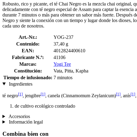
Robusto, rico y picante, el té Chai Negro es la mezcla chai original, 
delicadamente con té negro especial de Assam para captar la esencia an
durante 7 minutos o más para obtener un sabor más fuerte. Después de l
Negro y siente la conexión con un tiempo y lugar donde los dioses, los 
cada uno de nosotros.
Art.-Nr.:
YOG-237
Contenido:
37,40 g
EAN:
4012824400610
Fabricante N.º:
41106
Marcas:
Yogi Tee
Constitución:
Vata, Pitta, Kapha
Tiempo de infusionado:
7 minutos
Ingredientes
[1]
[1]
[1]
[1]
té negro
, jengibre
, canela (Cinnamomum Zeylanicum)
, anís
de cultivo ecológico controlado
Accesorios
Información legal
Combina bien con