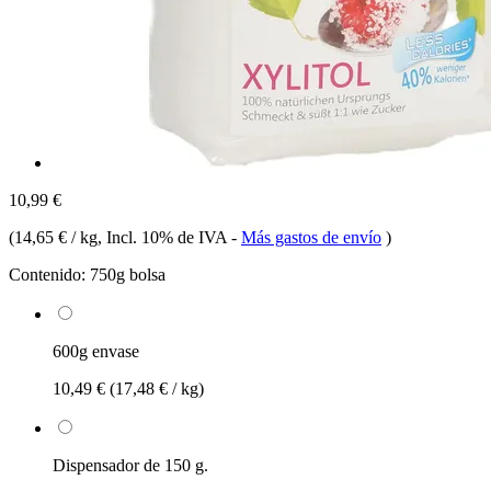
10,99 €
(
14,65 € / kg
, Incl. 10% de IVA
-
Más gastos de envío
)
Contenido:
750g bolsa
600g envase
10,49 €
(17,48 € / kg)
Dispensador de 150 g.