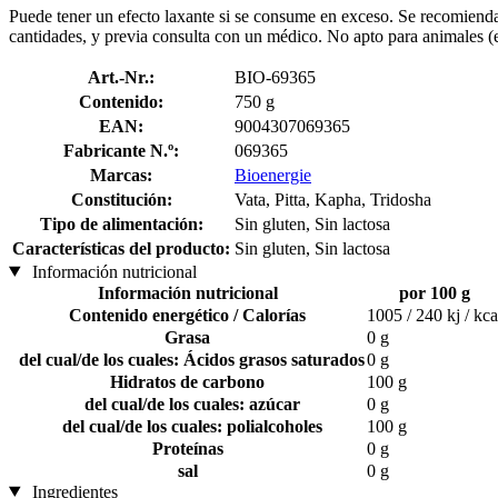
Puede tener un efecto laxante si se consume en exceso. Se recomienda 
cantidades, y previa consulta con un médico. No apto para animales (
Art.-Nr.:
BIO-69365
Contenido:
750 g
EAN:
9004307069365
Fabricante N.º:
069365
Marcas:
Bioenergie
Constitución:
Vata, Pitta, Kapha, Tridosha
Tipo de alimentación:
Sin gluten, Sin lactosa
Características del producto:
Sin gluten, Sin lactosa
Información nutricional
Información nutricional
por 100 g
Contenido energético / Calorías
1005 / 240 kj / kca
Grasa
0 g
del cual/de los cuales: Ácidos grasos saturados
0 g
Hidratos de carbono
100 g
del cual/de los cuales: azúcar
0 g
del cual/de los cuales: polialcoholes
100 g
Proteínas
0 g
sal
0 g
Ingredientes