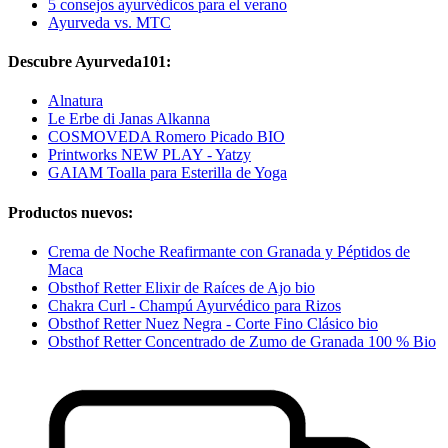
5 consejos ayurvédicos para el verano
Ayurveda vs. MTC
Descubre Ayurveda101:
Alnatura
Le Erbe di Janas Alkanna
COSMOVEDA Romero Picado BIO
Printworks NEW PLAY - Yatzy
GAIAM Toalla para Esterilla de Yoga
Productos nuevos:
Crema de Noche Reafirmante con Granada y Péptidos de
Maca
Obsthof Retter Elixir de Raíces de Ajo bio
Chakra Curl - Champú Ayurvédico para Rizos
Obsthof Retter Nuez Negra - Corte Fino Clásico bio
Obsthof Retter Concentrado de Zumo de Granada 100 % Bio