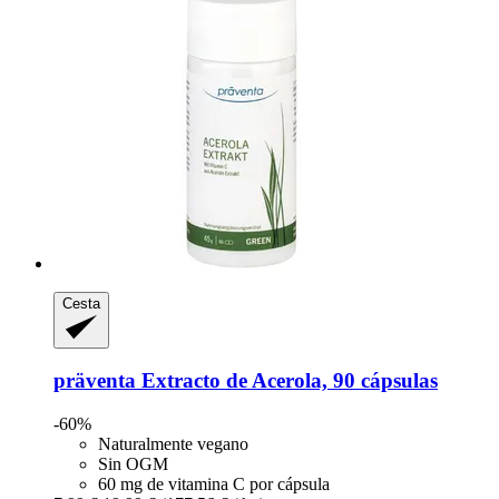
Cesta
präventa
Extracto de Acerola, 90 cápsulas
-60%
Naturalmente vegano
Sin OGM
60 mg de vitamina C por cápsula