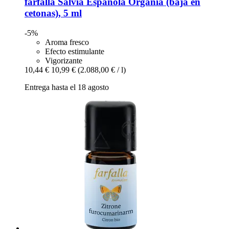
farfalla
Salvia Española Orgánia (baja en
cetonas), 5 ml
-5%
Aroma fresco
Efecto estimulante
Vigorizante
10,44 €
10,99 €
(2.088,00 € / l)
Entrega hasta el 18 agosto