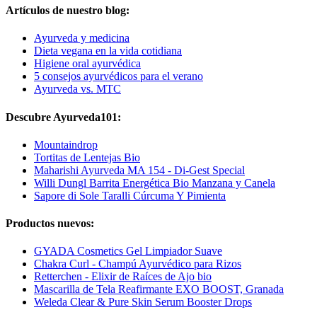
Artículos de nuestro blog:
Ayurveda y medicina
Dieta vegana en la vida cotidiana
Higiene oral ayurvédica
5 consejos ayurvédicos para el verano
Ayurveda vs. MTC
Descubre Ayurveda101:
Mountaindrop
Tortitas de Lentejas Bio
Maharishi Ayurveda MA 154 - Di-Gest Special
Willi Dungl Barrita Energética Bio Manzana y Canela
Sapore di Sole Taralli Cúrcuma Y Pimienta
Productos nuevos:
GYADA Cosmetics Gel Limpiador Suave
Chakra Curl - Champú Ayurvédico para Rizos
Retterchen - Elixir de Raíces de Ajo bio
Mascarilla de Tela Reafirmante EXO BOOST, Granada
Weleda Clear & Pure Skin Serum Booster Drops