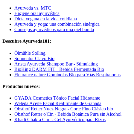
Ayurveda vs. MTC
Higiene oral ayurvédica
Dieta vegana en la vida cotidiana
Ayurveda y yoga: una combinación sinérgica
Consejos ayurvédicos para una piel bonita
Descubre Ayurveda101:
Ölmühle Solling
Sonnentor Clavo Bio
Arista Ayurveda Shampoo Bar - Stimulating
BioKing DARM-FIT - Bebida Fermentada Bio
Fleurance nature Gominolas Bio para Vías Respiratorias
Productos nuevos:
GYADA Cosmetics Tónico Facial Hidratante
Weleda Aceite Facial Reafirmante de Granada
Obsthof Retter Nuez Negra - Corte Fino Clásico bio
Obsthof Retter o'Cin - Bebida Botánica Pura sin Alcohol
Khadi Chakra Curl - Gel Ayurvédico para Rizos