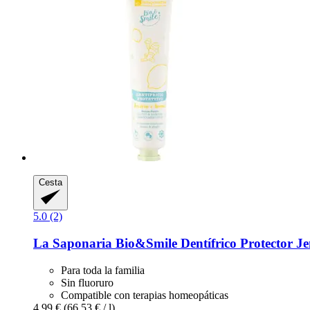
Cesta
5.0 (2)
La Saponaria
Bio&Smile Dentífrico Protector Je
Para toda la familia
Sin fluoruro
Compatible con terapias homeopáticas
4,99 €
(66,53 € / l)