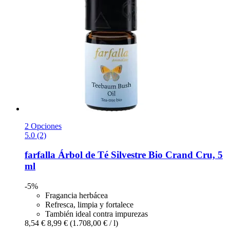
2 Opciones
5.0 (2)
farfalla
Árbol de Té Silvestre Bio Crand Cru, 5
ml
-5%
Fragancia herbácea
Refresca, limpia y fortalece
También ideal contra impurezas
8,54 €
8,99 €
(1.708,00 € / l)