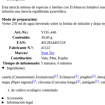
Esta mezcla intensa de especias y hierbas con
Echinacea
fortalece nue
infusión una mezcla equilibrada ayurvédica.
Modo de preparación:
Verter 250 ml de agua hirviendo sobre la bolsita de infusión y dejar r
Art.-Nr.:
YOG-446
Contenido:
30,60 g
EAN:
4012824401518
Fabricante N.º:
41122
Marcas:
Yogi Tee
Constitución:
Vata, Pitta, Kapha
Tiempo de infusionado:
5 minutos, 6 minutos
Ingredientes
[1]
[1]
[1]
canela (Cinnamomum Zeylanicum)
, Echinacea
, jengibre
, hino
[1]
[1]
[1]
negra (Piper nigrum)
, cúrcuma (Curcuma longa)
, astrágalo
, va
de cultivo ecológico controlado
Accesorios
Información legal