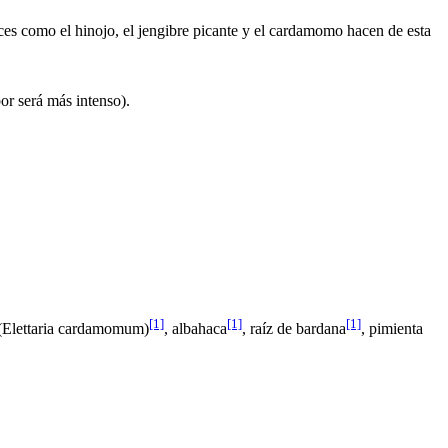
es como el hinojo, el jengibre picante y el cardamomo hacen de esta
or será más intenso).
[1]
[1]
[1]
(Elettaria cardamomum)
, albahaca
, raíz de bardana
, pimienta