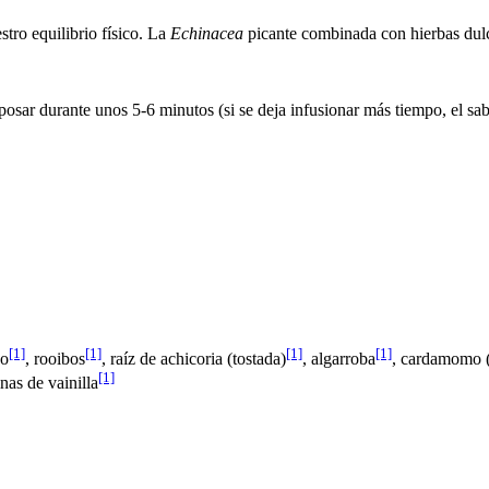
stro equilibrio físico. La
Echinacea
picante combinada con hierbas dulc
eposar durante unos 5-6 minutos (si se deja infusionar más tiempo, el sab
[1]
[1]
[1]
[1]
jo
, rooibos
, raíz de achicoria (tostada)
, algarroba
, cardamomo 
[1]
inas de vainilla