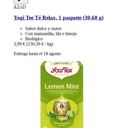
4.5 (2)
Yogi Tee
Té Relax, 1 paquete (30,60 g)
Sabor dulce y suave
Con manzanilla, tila e hinojo
Biológico
3,99 €
(130,39 € / kg)
Entrega hasta el 18 agosto