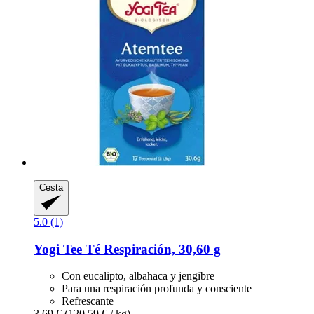
Cesta
5.0 (1)
Yogi Tee
Té Respiración, 30,60 g
Con eucalipto, albahaca y jengibre
Para una respiración profunda y consciente
Refrescante
3,69 €
(120,59 € / kg)