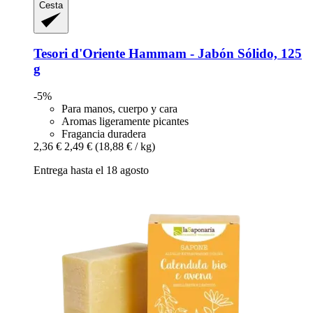
Cesta
Tesori d'Oriente
Hammam -​ Jabón Sólido, 125
g
-5%
Para manos, cuerpo y cara
Aromas ligeramente picantes
Fragancia duradera
2,36 €
2,49 €
(18,88 € / kg)
Entrega hasta el 18 agosto