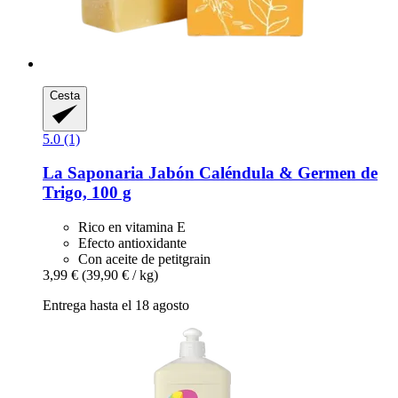
Cesta
5.0 (1)
La Saponaria
Jabón Caléndula & Germen de
Trigo, 100 g
Rico en vitamina E
Efecto antioxidante
Con aceite de petitgrain
3,99 €
(39,90 € / kg)
Entrega hasta el 18 agosto