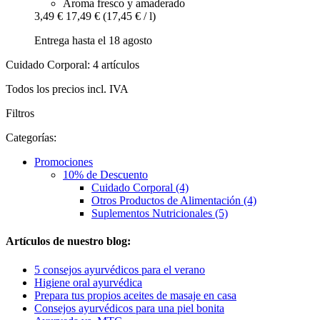
Aroma fresco y amaderado
3,49 €
17,49 €
(17,45 € / l)
Entrega hasta el 18 agosto
Cuidado Corporal: 4 artículos
Todos los precios incl. IVA
Filtros
Categorías:
Promociones
10% de Descuento
Cuidado Corporal (4)
Otros Productos de Alimentación (4)
Suplementos Nutricionales (5)
Artículos de nuestro blog:
5 consejos ayurvédicos para el verano
Higiene oral ayurvédica
Prepara tus propios aceites de masaje en casa
Consejos ayurvédicos para una piel bonita