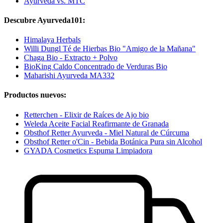
Ayurveda vs. MTC
Descubre Ayurveda101:
Himalaya Herbals
Willi Dungl Té de Hierbas Bio "Amigo de la Mañana"
Chaga Bio - Extracto + Polvo
BioKing Caldo Concentrado de Verduras Bio
Maharishi Ayurveda MA332
Productos nuevos:
Retterchen - Elixir de Raíces de Ajo bio
Weleda Aceite Facial Reafirmante de Granada
Obsthof Retter Ayurveda - Miel Natural de Cúrcuma
Obsthof Retter o'Cin - Bebida Botánica Pura sin Alcohol
GYADA Cosmetics Espuma Limpiadora