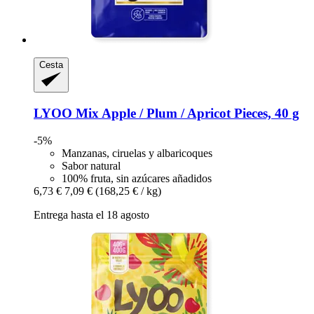
Cesta
LYOO
Mix Apple / Plum / Apricot Pieces, 40 g
-5%
Manzanas, ciruelas y albaricoques
Sabor natural
100% fruta, sin azúcares añadidos
6,73 €
7,09 €
(168,25 € / kg)
Entrega hasta el 18 agosto