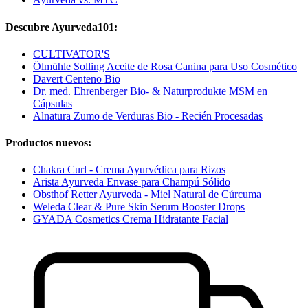
Descubre Ayurveda101:
CULTIVATOR'S
Ölmühle Solling Aceite de Rosa Canina para Uso Cosmético
Davert Centeno Bio
Dr. med. Ehrenberger Bio- & Naturprodukte MSM en
Cápsulas
Alnatura Zumo de Verduras Bio - Recién Procesadas
Productos nuevos:
Chakra Curl - Crema Ayurvédica para Rizos
Arista Ayurveda Envase para Champú Sólido
Obsthof Retter Ayurveda - Miel Natural de Cúrcuma
Weleda Clear & Pure Skin Serum Booster Drops
GYADA Cosmetics Crema Hidratante Facial