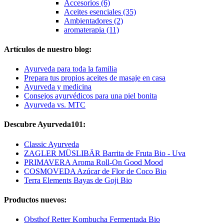
Accesorios (6)
Aceites esenciales (35)
Ambientadores (2)
aromaterapia (11)
Artículos de nuestro blog:
Ayurveda para toda la familia
Prepara tus propios aceites de masaje en casa
Ayurveda y medicina
Consejos ayurvédicos para una piel bonita
Ayurveda vs. MTC
Descubre Ayurveda101:
Classic Ayurveda
ZAGLER MÜSLIBÄR Barrita de Fruta Bio - Uva
PRIMAVERA Aroma Roll-On Good Mood
COSMOVEDA Azúcar de Flor de Coco Bio
Terra Elements Bayas de Goji Bio
Productos nuevos:
Obsthof Retter Kombucha Fermentada Bio