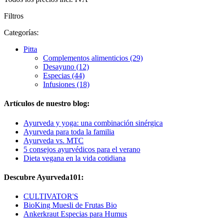
Filtros
Categorías:
Pitta
Complementos alimenticios (29)
Desayuno (12)
Especias (44)
Infusiones (18)
Artículos de nuestro blog:
Ayurveda y yoga: una combinación sinérgica
Ayurveda para toda la familia
Ayurveda vs. MTC
5 consejos ayurvédicos para el verano
Dieta vegana en la vida cotidiana
Descubre Ayurveda101:
CULTIVATOR'S
BioKing Muesli de Frutas Bio
Ankerkraut Especias para Humus