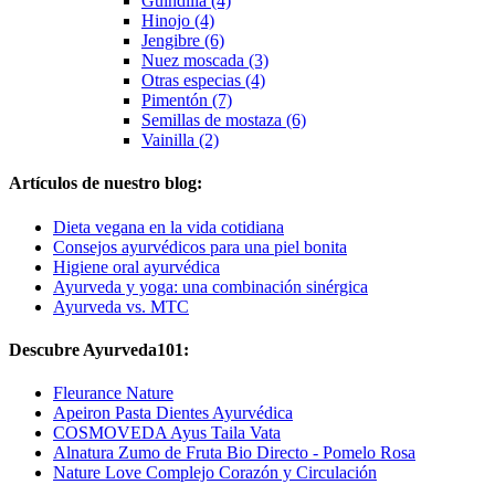
Guindilla (4)
Hinojo (4)
Jengibre (6)
Nuez moscada (3)
Otras especias (4)
Pimentón (7)
Semillas de mostaza (6)
Vainilla (2)
Artículos de nuestro blog:
Dieta vegana en la vida cotidiana
Consejos ayurvédicos para una piel bonita
Higiene oral ayurvédica
Ayurveda y yoga: una combinación sinérgica
Ayurveda vs. MTC
Descubre Ayurveda101:
Fleurance Nature
Apeiron Pasta Dientes Ayurvédica
COSMOVEDA Ayus Taila Vata
Alnatura Zumo de Fruta Bio Directo - Pomelo Rosa
Nature Love Complejo Corazón y Circulación